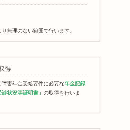
。
より無理のない範囲で行います。
取得
で障害年金受給要件に必要な
年金記録
受診状況等証明書」
の取得を行いま